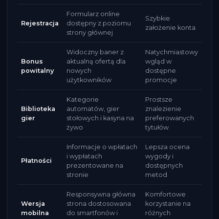
Formularz online
Szybkie
Rejestracja
dostępny z poziomu
założenie konta
strony głównej
Widoczny baner z
Natychmiastowy
Bonus
aktualną ofertą dla
wgląd w
powitalny
nowych
dostępne
użytkowników
promocje
Kategorie
Prostsze
Biblioteka
automatów, gier
znalezienie
gier
stołowych i kasyna na
preferowanych
żywo
tytułów
Informacje o wpłatach
Lepsza ocena
i wypłatach
wygody i
Płatności
prezentowane na
dostępnych
stronie
metod
Responsywna główna
Komfortowe
Wersja
strona dostosowana
korzystanie na
mobilna
do smartfonów i
różnych