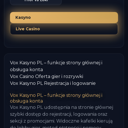
Kasyno
Live Casino
Vox Kasyno PL – funkcje strony głównej i
obsługa konta
Vox Casino Oferta gier i rozrywki
Vox Kasyno PL Rejestracja i logowanie
Vox Kasyno PL – funkcje strony głównej i
obsługa konta
Vox Kasyno PL udostępnia na stronie głównej
szybki dostęp do rejestracji, logowania oraz
sekcji z promocjami. Widoczne kafelki kierują
do lobby gier, metod płatności i pomocy