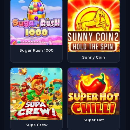
Sugar Rush 1000
Sunny Coin
Super Hot
Supa Crew